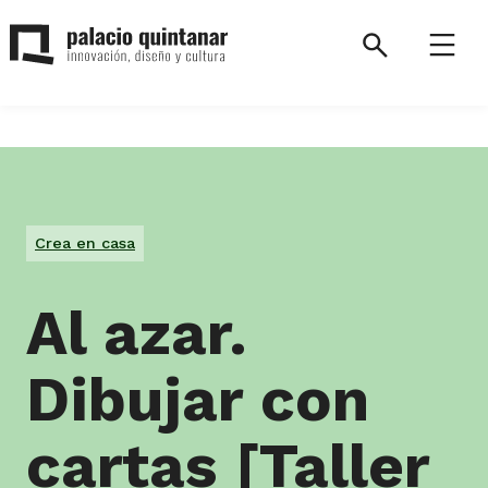
Saltar
al
Search
Menú
contenido
Palacio
Quintanar.
Volver
a
la
Crea en casa
página
de
inicio.
Al azar.
Dibujar con
cartas [Taller