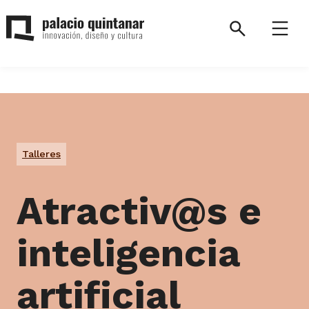
Saltar
al
Search
Menú
contenido
Palacio
Quintanar.
Volver
a
la
Talleres
página
de
inicio.
Atractiv@s e
inteligencia
artificial