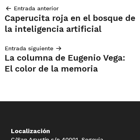
Navegación
Entrada anterior
Caperucita roja en el bosque de
de
la inteligencia artificial
entradas
Entrada siguiente
La columna de Eugenio Vega:
El color de la memoria
Localización
C/San Agustín s/n 40001. Segovia