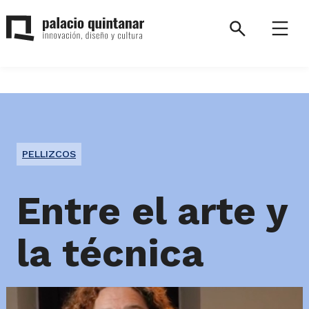
Saltar
al
Search
Menú
contenido
Palacio
Quintanar.
Volver
a
la
PELLIZCOS
página
de
inicio.
Entre el arte y
la técnica