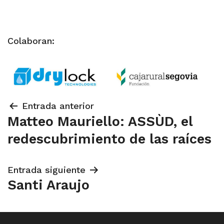
Colaboran:
Navegación
Entrada anterior
Matteo Mauriello: ASSÙD, el
de
redescubrimiento de las raíces
entradas
Entrada siguiente
Santi Araujo