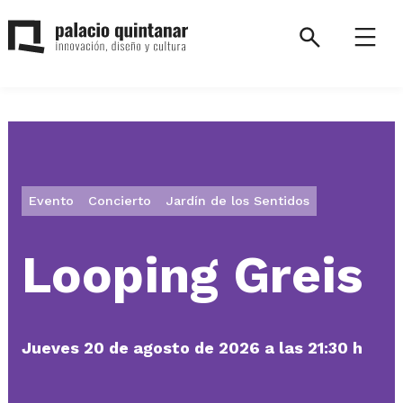
Saltar
al
Search
Menú
contenido
Palacio
Quintanar.
Volver
a
la
Evento
Concierto
Jardín de los Sentidos
página
de
inicio.
Looping Greis
Jueves 20 de agosto de 2026 a las 21:30 h