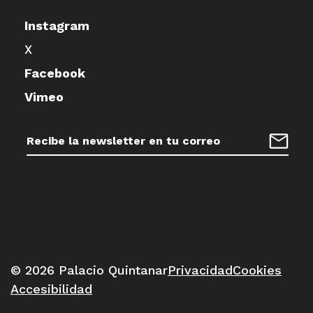
Instagram
X
Facebook
Vimeo
Dirección
de
Regist
correo
electrónico:
© 2026 Palacio Quintanar
Privacidad
Cookies
Accesibilidad