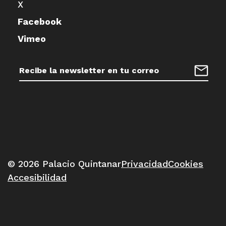
X
Facebook
Vimeo
Dirección
de
Regist
correo
electrónico:
© 2026 Palacio Quintanar
Privacidad
Cookies
Accesibilidad