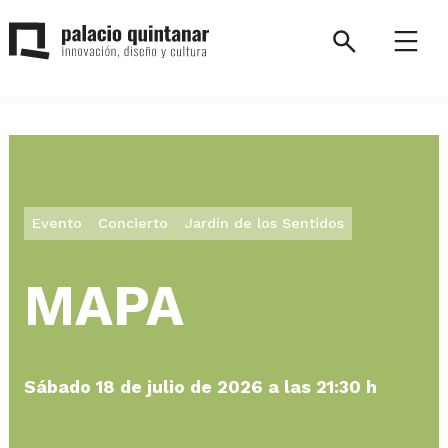
Saltar
al
Search
Menú
contenido
Palacio
Quintanar.
Volver
a
la
Evento
Concierto
Jardín de los Sentidos
página
de
inicio.
MAPA
Sábado 18 de julio de 2026 a las 21:30 h