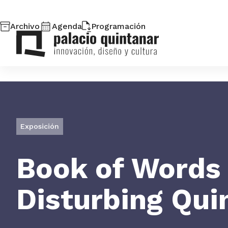
Saltar
al
Archivo
Agenda
Programación
contenido
Palacio
Quintanar.
Volver
a
la
Exposición
página
de
Book of Words 
inicio.
Disturbing Qui