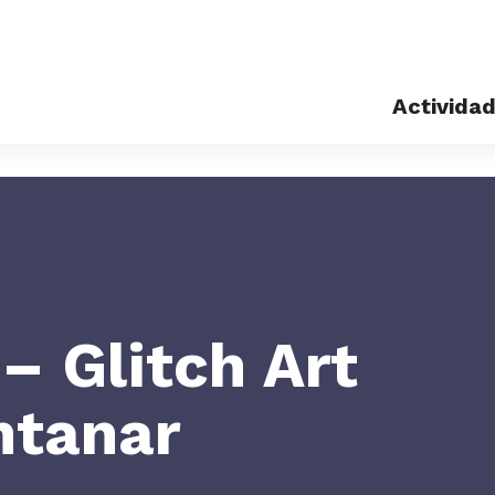
Activida
Exposicio
Eventos
– Glitch Art
ntanar