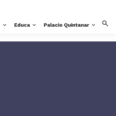
Busc
d
Educa
Palacio Quintanar
nes
Aula de Cine
El Palacio
Talleres
Jardín de los Sentidos
Crea en casa
Planifica tu visita
Territorio Vivo
Pellizcos