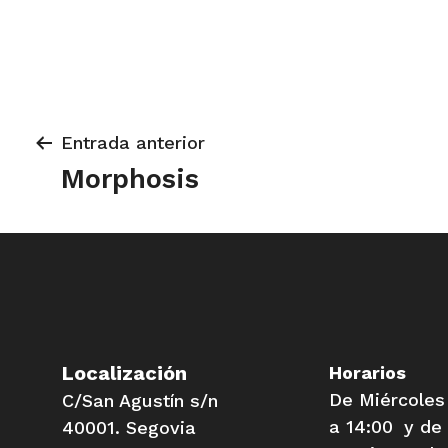
Navegación
Entrada anterior
de
Morphosis
entradas
Localización
Horarios
De Miércoles
C/San Agustín s/n
a 14:00 y de 
40001. Segovia