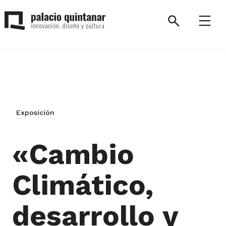
Saltar
al
Search
Menú
contenido
Palacio
Quintanar.
Volver
a
la
Exposición
página
de
inicio.
«Cambio
Climático,
desarrollo y