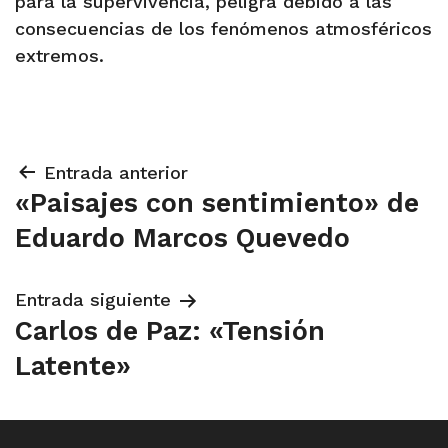
para la supervivencia, peligra debido a las
consecuencias de los fenómenos atmosféricos
extremos.
Navegación
Entrada anterior
«Paisajes con sentimiento» de
de
Eduardo Marcos Quevedo
entradas
Entrada siguiente
Carlos de Paz: «Tensión
Latente»