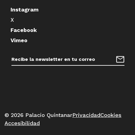
Instagram
X
Facebook
Vimeo
Dirección
de
Regist
correo
electrónico:
© 2026 Palacio Quintanar
Privacidad
Cookies
Accesibilidad