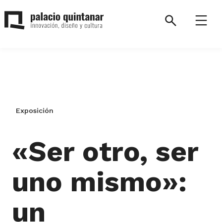
Saltar
al
Search
Menú
contenido
Palacio
Quintanar.
Volver
a
la
Exposición
página
de
inicio.
«Ser otro, ser
uno mismo»:
un