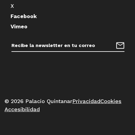
X
Facebook
Vimeo
Dirección
de
Regist
correo
electrónico:
© 2026 Palacio Quintanar
Privacidad
Cookies
Accesibilidad