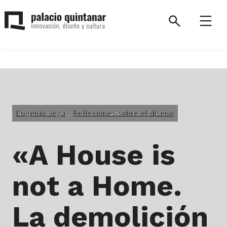
Saltar
al
Search
Menú
contenido
Palacio
Quintanar.
Volver
a
la
Eugenio Vega
Reflexiones sobre el diseño
página
de
inicio.
«A House is
not a Home.
La demolición