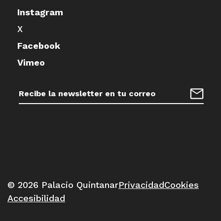
Instagram
X
Facebook
Vimeo
Dirección
de
Regist
correo
electrónico:
© 2026 Palacio Quintanar
Privacidad
Cookies
Accesibilidad