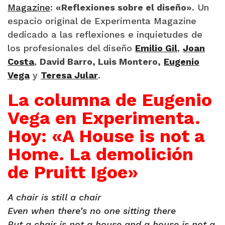
Magazine
:
«Reflexiones sobre el diseño»
. Un
espacio original de Experimenta Magazine
dedicado a las reflexiones e inquietudes de
los profesionales del diseño
Emilio Gil
,
Joan
Costa
,
David Barro, Luis Montero,
Eugenio
Vega
y
Teresa Jular
.
La columna de Eugenio
Vega en Experimenta.
Hoy: «A House is not a
Home. La demolición
de Pruitt Igoe»
A chair is still a chair
Even when there’s no one sitting there
But a chair is not a house and a house is not a