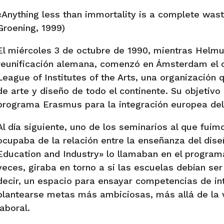
«Anything less than immortality is a complete was
Groening, 1999)
El miércoles 3 de octubre de 1990, mientras Helmut
reunificación alemana, comenzó en Ámsterdam el c
League of Institutes of the Arts, una organización 
de arte y diseño de todo el continente. Su objetiv
programa Erasmus para la integración europea del
Al día siguiente, uno de los seminarios al que fui
ocupaba de la relación entre la enseñanza del diseñ
Education and Industry» lo llamaban en el program
veces, giraba en torno a si las escuelas debían ser 
decir, un espacio para ensayar competencias de in
plantearse metas más ambiciosas, más allá de la 
laboral.