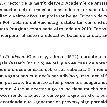
El director de la Gerrit Rietveld Academie de Amst
escuelas debían enseñar pensando en la realidad, p
diez o veinte años. Un profesor belga (irritado de 
a Kohl delante del Reichstag, estaba tan confundid
para imaginar cómo sería el mundo en 2010. Todos
incorporar al sistema educativo bolas de cristal, 
I
En
El adivino
(Goscinny, Uderzo, 1972), durante una 
gala (Astérix incluido) se refugian en casa de Abra
pudiera desplomarse sobre sus cabezas. En medio d
un vagabundo que decía ser adivino y, tras leer el 
un pescado, tranquilizó a los presentes asegurand
calma. Aunque acertar algo así no tiene mucho méri
recurriendo a aquel farsante para que les diera bue
recordando que «gobernar es prever», algo parecid