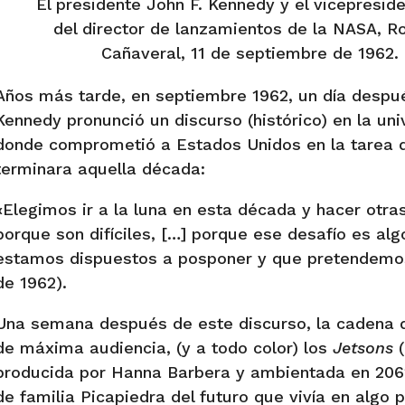
El presidente John F. Kennedy y el vicepresid
del director de lanzamientos de la NASA, R
Cañaveral, 11 de septiembre de 1962
Años más tarde, en septiembre 1962, un día despué
Kennedy pronunció un discurso (histórico) en la un
donde comprometió a Estados Unidos en la tarea 
terminara aquella década:
«Elegimos ir a la luna en esta década y hacer otra
porque son difíciles, […] porque ese desafío es a
estamos dispuestos a posponer y que pretendemos
de 1962).
Una semana después de este discurso, la cadena d
de máxima audiencia, (y a todo color) los
Jetsons
(
producida por Hanna Barbera y ambientada en 2062
de familia Picapiedra del futuro que vivía en algo 