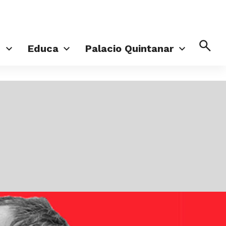
Busc
d
Educa
Palacio Quintanar
nes
Aula de Cine
El Palacio
Talleres
Jardín de los Sentidos
Crea en casa
Planifica tu visita
Territorio Vivo
Pellizcos