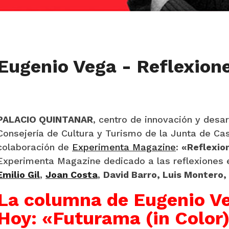
Eugenio Vega
-
Reflexione
PALACIO QUINTANAR
, centro de innovación y desarr
Consejería de Cultura y Turismo de la Junta de Cast
colaboración de
Experimenta Magazine
:
«Reflexio
Experimenta Magazine dedicado a las reflexiones e
Emilio Gil
,
Joan Costa
,
David Barro, Luis Montero,
La columna de Eugenio V
Hoy: «Futurama (in Color