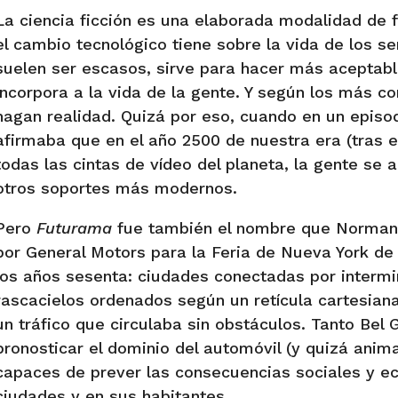
La ciencia ficción es una elaborada modalidad de f
el cambio tecnológico tiene sobre la vida de los s
suelen ser escasos, sirve para hacer más aceptabl
incorpora a la vida de la gente. Y según los más c
hagan realidad. Quizá por eso, cuando en un episo
afirmaba que en el año 2500 de nuestra era (tras e
todas las cintas de vídeo del planeta, la gente se
otros soportes más modernos.
Pero
Futurama
fue también el nombre que Norman 
por General Motors para la Feria de Nueva York de
los años sesenta: ciudades conectadas por interm
rascacielos ordenados según un retícula cartesian
un tráfico que circulaba sin obstáculos. Tanto Bel
pronosticar el dominio del automóvil (y quizá anim
capaces de prever las consecuencias sociales y ec
ciudades y en sus habitantes.