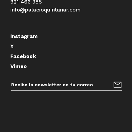
921 466 385
info@palacioquintanar.com
Instagram
X
Facebook
Vimeo
Dirección
de
Regist
correo
electrónico: