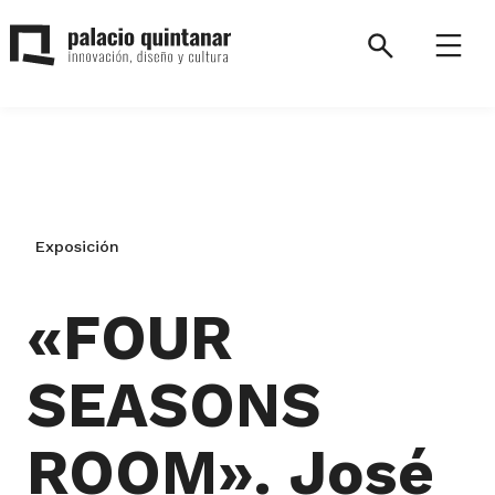
Saltar
al
Search
Menú
contenido
Palacio
Quintanar.
Volver
a
la
Exposición
página
de
inicio.
«FOUR
SEASONS
ROOM». José