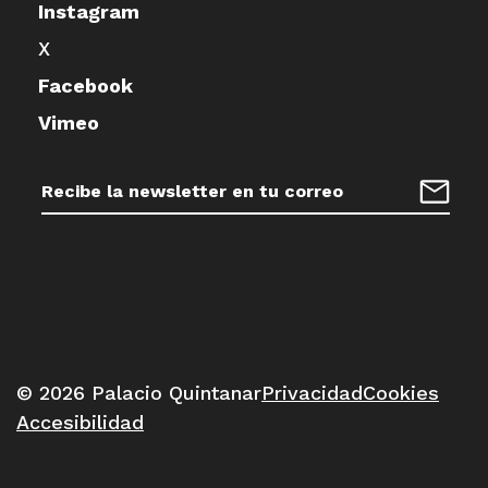
Instagram
X
Facebook
Vimeo
Dirección
de
Regist
correo
electrónico:
© 2026 Palacio Quintanar
Privacidad
Cookies
Accesibilidad