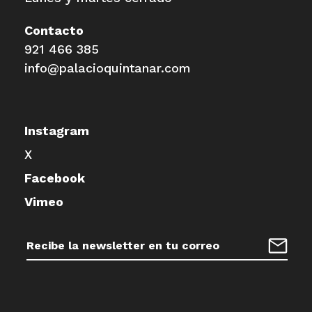
Contacto
921 466 385
info@palacioquintanar.com
Instagram
X
Facebook
Vimeo
Dirección
de
Regist
correo
electrónico: