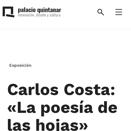
Saltar
al
Search
Menú
contenido
Palacio
Quintanar.
Volver
a
la
Exposición
página
de
inicio.
Carlos Costa:
«La poesía de
las hojas»